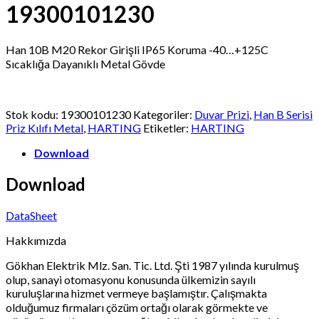
19300101230
Han 10B M20 Rekor Girişli IP65 Koruma -40…+125C
Sıcaklığa Dayanıklı Metal Gövde
Stok kodu:
19300101230
Kategoriler:
Duvar Prizi
,
Han B Serisi
Priz Kılıfı Metal
,
HARTING
Etiketler:
HARTING
Download
Download
DataSheet
Hakkımızda
Gökhan Elektrik Mlz. San. Tic. Ltd. Şti 1987 yılında kurulmuş
olup, sanayi otomasyonu konusunda ülkemizin sayılı
kuruluşlarına hizmet vermeye başlamıştır. Çalışmakta
olduğumuz firmaları çözüm ortağı olarak görmekte ve