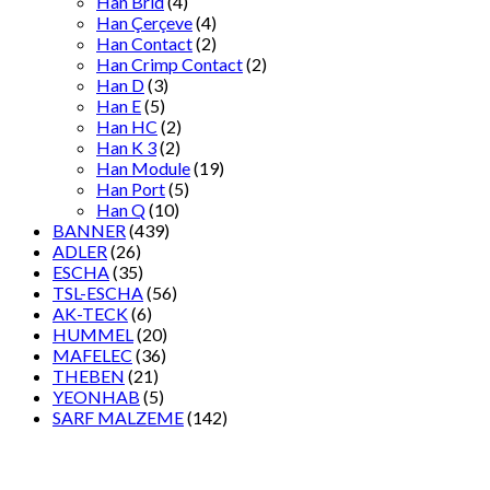
Han Brid
(4)
Han Çerçeve
(4)
Han Contact
(2)
Han Crimp Contact
(2)
Han D
(3)
Han E
(5)
Han HC
(2)
Han K 3
(2)
Han Module
(19)
Han Port
(5)
Han Q
(10)
BANNER
(439)
ADLER
(26)
ESCHA
(35)
TSL-ESCHA
(56)
AK-TECK
(6)
HUMMEL
(20)
MAFELEC
(36)
THEBEN
(21)
YEONHAB
(5)
SARF MALZEME
(142)