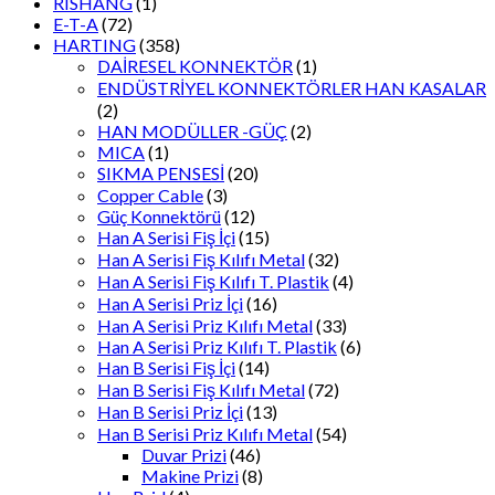
RISHANG
(1)
E-T-A
(72)
HARTING
(358)
DAİRESEL KONNEKTÖR
(1)
ENDÜSTRİYEL KONNEKTÖRLER HAN KASALAR
(2)
HAN MODÜLLER -GÜÇ
(2)
MICA
(1)
SIKMA PENSESİ
(20)
Copper Cable
(3)
Güç Konnektörü
(12)
Han A Serisi Fiş İçi
(15)
Han A Serisi Fiş Kılıfı Metal
(32)
Han A Serisi Fiş Kılıfı T. Plastik
(4)
Han A Serisi Priz İçi
(16)
Han A Serisi Priz Kılıfı Metal
(33)
Han A Serisi Priz Kılıfı T. Plastik
(6)
Han B Serisi Fiş İçi
(14)
Han B Serisi Fiş Kılıfı Metal
(72)
Han B Serisi Priz İçi
(13)
Han B Serisi Priz Kılıfı Metal
(54)
Duvar Prizi
(46)
Makine Prizi
(8)