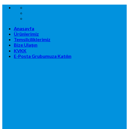
Skip
to
content
Anasayfa
Ürünlerimiz
Temsilciliklerimiz
Bize Ulaşın
KVKK
E-Posta Grubumuza Katılın