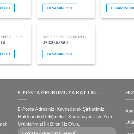
I OKU
DEVAMINI OKU
DEVAMINI O
HAN B SERISI PRIZ KILIFI METAL
HAN B SERISI PRIZ KILIFI METAL
318
09300060301
I OKU
DEVAMINI OKU
E-POSTA GRUBUMUZA KATILIN...
HIZ
E-Posta Adresinizi Kaydederek Şirketimiz
Ana
Hakkındaki Gelişmeleri, Kampanyaları ve Yeni
Ürü
zmet
Ürünlerimizi İlk Bilen Siz Olun..
z
Tems