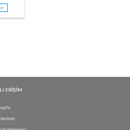
KU
LI ERIŞIM
sayfa
nlerimiz
ilciliklerimiz