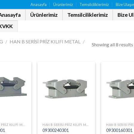
Anasayfa
Ürünlerimiz
Temsilciliklerimiz
Bize Ulaşı
Anasayfa
Ürünlerimiz
Temsilciliklerimiz
Bize U
KVKK
G
/
HAN B SERISI PRIZ KILIFI METAL
/
Showing all 8 results
HAN B SERISI PRIZ KILIFI METAL
HAN B SERISI PRIZ KILIFI METAL
301
09300240301
09300160301