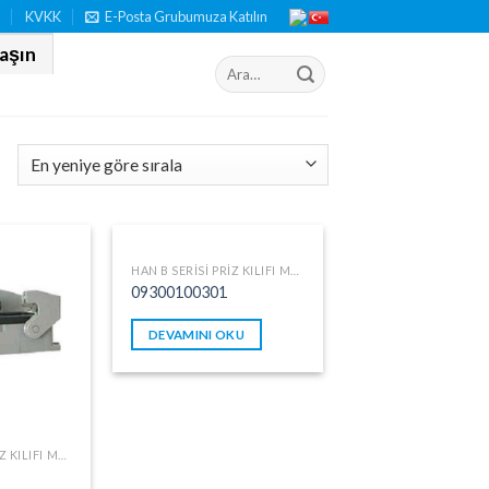
n
KVKK
E-Posta Grubumuza Katılın
laşın
HAN B SERISI PRIZ KILIFI METAL
09300100301
DEVAMINI OKU
HAN B SERISI PRIZ KILIFI METAL