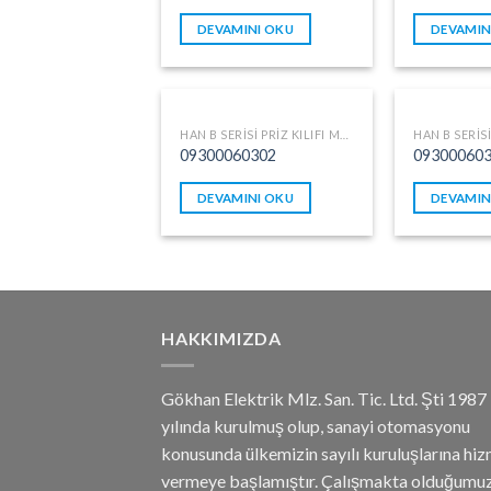
DEVAMINI OKU
DEVAMIN
HAN B SERISI PRIZ KILIFI METAL
09300060302
09300060
DEVAMINI OKU
DEVAMIN
HAKKIMIZDA
Gökhan Elektrik Mlz. San. Tic. Ltd. Şti 1987
yılında kurulmuş olup, sanayi otomasyonu
konusunda ülkemizin sayılı kuruluşlarına hi
vermeye başlamıştır. Çalışmakta olduğumu