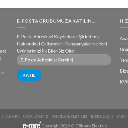
E-POSTA GRUBUMUZA KATILIN...
HIZ
E-Posta Adresinizi Kaydederek Şirketimiz
Ana
Hakkındaki Gelişmeleri, Kampanyaları ve Yeni
Ürü
zmet
Ürünlerimizi İlk Bilen Siz Olun..
z
Tems
Bize
na
KV
ANASAYFA
ÜRÜNLERIMIZ
TEMSILCILIKLERIMIZ
BIZE ULAŞIN
KVKK
Copyright 2026 ©
Gökhan Elektrik