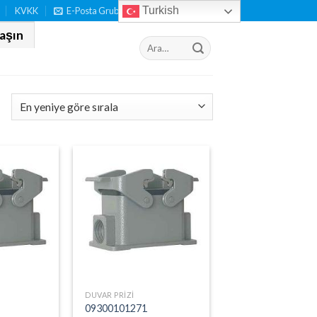
Turkish
KVKK
E-Posta Grubumuza Katılın
laşın
DUVAR PRIZI
09300101271