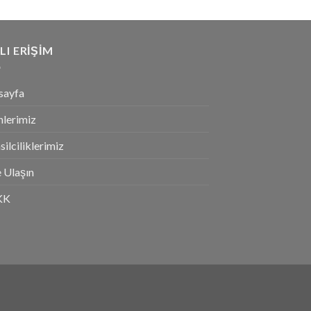
LI ERIŞIM
sayfa
nlerimiz
ilciliklerimiz
 Ulaşın
KK