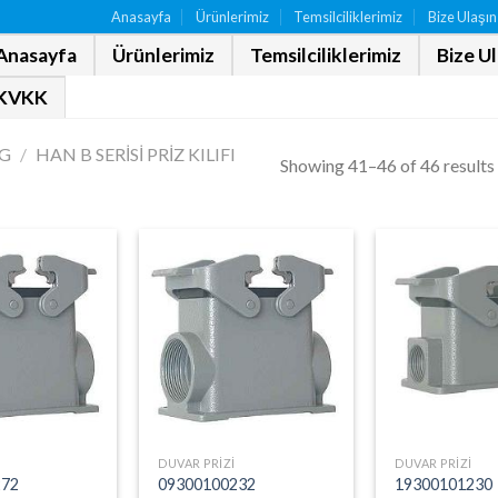
Anasayfa
Ürünlerimiz
Temsilciliklerimiz
Bize Ulaşın
Anasayfa
Ürünlerimiz
Temsilciliklerimiz
Bize U
KVKK
G
/
HAN B SERISI PRIZ KILIFI
Showing 41–46 of 46 results
DUVAR PRIZI
DUVAR PRIZI
272
09300100232
19300101230