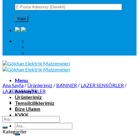
Menu
Ana Sayfa
/
Ürünlerimiz
/
BANNER
/
LAZER SENSÖRLER
/
LAZER SENSÖRLER
Anasayfa
Ürünlerimiz
Temsilciliklerimiz
Bize Ulaşın
KVKK
Kategoriler