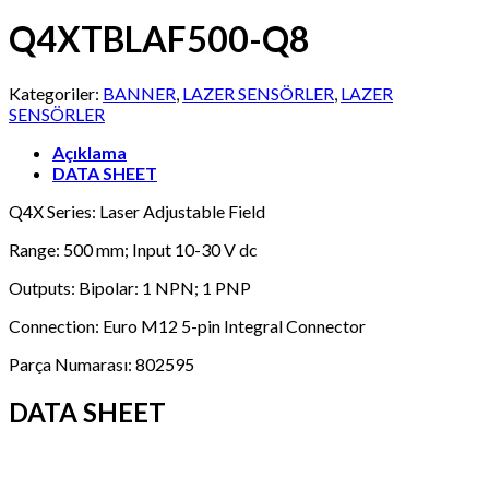
Q4XTBLAF500-Q8
Kategoriler:
BANNER
,
LAZER SENSÖRLER
,
LAZER
SENSÖRLER
Açıklama
DATA SHEET
Q4X Series: Laser Adjustable Field
Range: 500 mm; Input 10-30 V dc
Outputs: Bipolar: 1 NPN; 1 PNP
Connection: Euro M12 5-pin Integral Connector
Parça Numarası:
802595
DATA SHEET