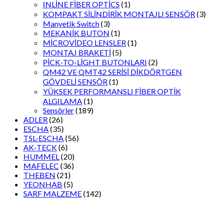
INLİNE FİBER OPTİCS
(1)
KOMPAKT SİLİNDİRİK MONTAJLI SENSÖR
(3)
Manyetik Switch
(3)
MEKANİK BUTON
(1)
MİCROVİDEO LENSLER
(1)
MONTAJ BRAKETİ
(5)
PİCK-TO-LİGHT BUTONLARI
(2)
QM42 VE QMT42 SERİSİ DİKDÖRTGEN
GÖVDELİ SENSÖR
(1)
YÜKSEK PERFORMANSLI FİBER OPTİK
ALGILAMA
(1)
Sensörler
(189)
ADLER
(26)
ESCHA
(35)
TSL-ESCHA
(56)
AK-TECK
(6)
HUMMEL
(20)
MAFELEC
(36)
THEBEN
(21)
YEONHAB
(5)
SARF MALZEME
(142)