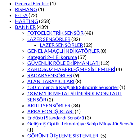
General Electric
(1)
RISHANG
(1)
E-T-A
(72)
HARTING
(358)
BANNER
(439)
FOTOELEKTRİK SENSÖR
(48)
LAZER SENSÖRLER
(32)
LAZER SENSÖRLER
(32)
GENEL AMAÇLI İNDİKATÖRLER
(8)
Kategori 2-4 El koruma
(57)
GÜVENLİK RÖLE EKİPMANLARI
(12)
KABLOSUZ HABERLEŞME SİSTEMLERİ
(4)
RADAR SENSÖRLER
(9)
ALAN TARAYICILARI
(8)
150 m menzilli Karşılıklı Silindirik Sensörler
(1)
18 MM'LİK METAL SİLİNDİRİK MONTAJLI
SENSÖR
(2)
AKILLI SENSÖRLER
(34)
ARKA FON IŞIKLARI
(1)
Endüstri Standardı Sensörü
(3)
Gelişmiş Optik Teknolojiye Sahip Minyatür Sensör
(1)
GÖRÜNTÜ İŞLEME SİSTEMLERİ
(5)