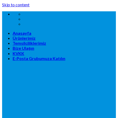
Skip to content
Anasayfa
Ürünlerimiz
Temsilciliklerimiz
Bize Ulaşın
KVKK
E-Posta Grubumuza Katılın