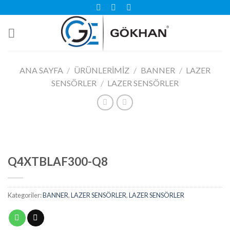
Skip
to
content
ANA SAYFA
/
ÜRÜNLERIMIZ
/
BANNER
/
LAZER
SENSÖRLER
/
LAZER SENSÖRLER
Q4XTBLAF300-Q8
Kategoriler:
BANNER
,
LAZER SENSÖRLER
,
LAZER SENSÖRLER