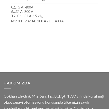
0.1…5 A: 400A
6…32 A: 800 A
T2: 0.1…32 A: 15 x I
N
M3: 0.1…2 A: AC 200 A / DC 400 A
HAKKIMIZDA
Gökhan Elektrik Mlz. San. Tic. Ltd. Şti 1987 yılında kurulmuş
olup, sanayi otomasyonu konusunda ülkemizin sayılı
kuruluşlarına hizmet vermeye başlamıştır. Çalışmakta