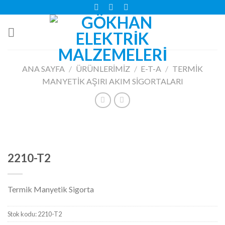
Skip
to
content
ANA SAYFA
/
ÜRÜNLERIMIZ
/
E-T-A
/
TERMIK
MANYETIK AŞIRI AKIM SIGORTALARI
2210-T2
Termik Manyetik Sigorta
Stok kodu:
2210-T2