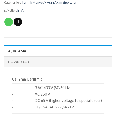
Kategoriler:
Termik Manyetik Aşırı Akım Sigortaları
Etiketler:
ETA
AÇIKLAMA
DOWNLOAD
Çalışma Gerilimi
:
· 3 AC 433 V (50/60 Hz)
· AC 250 V
· DC 65 V (higher voltage to special order)
· UL/CSA: AC 277 / 480 V