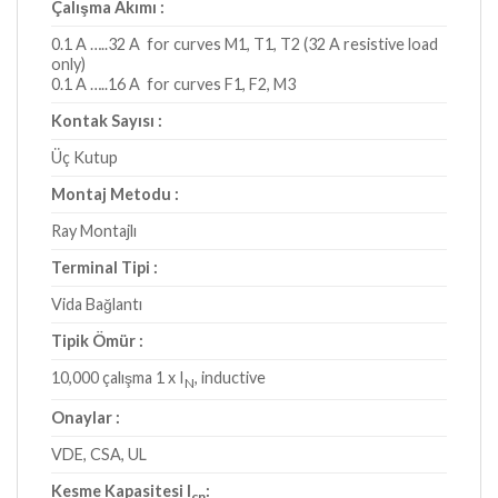
Çalışma Akımı :
0.1 A …..32 A for curves M1, T1, T2 (32 A resistive load
only)
0.1 A …..16 A for curves F1, F2, M3
Kontak Sayısı :
Üç Kutup
Montaj Metodu :
Ray Montajlı
Terminal Tipi :
Vida Bağlantı
Tipik Ömür :
10,000 çalışma 1 x I
, inductive
N
Onaylar :
VDE, CSA, UL
Kesme Kapasitesi I
:
cn