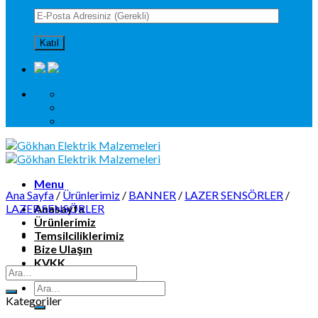
Menu
Ana Sayfa
/
Ürünlerimiz
/
BANNER
/
LAZER SENSÖRLER
/
LAZER SENSÖRLER
Anasayfa
Ürünlerimiz
Temsilciliklerimiz
Bize Ulaşın
KVKK
Kategoriler