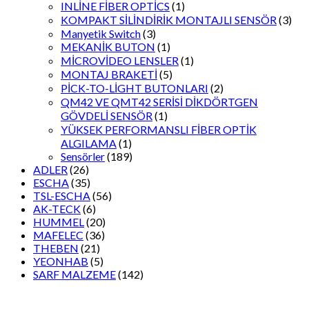
INLİNE FİBER OPTİCS
(1)
KOMPAKT SİLİNDİRİK MONTAJLI SENSÖR
(3)
Manyetik Switch
(3)
MEKANİK BUTON
(1)
MİCROVİDEO LENSLER
(1)
MONTAJ BRAKETİ
(5)
PİCK-TO-LİGHT BUTONLARI
(2)
QM42 VE QMT42 SERİSİ DİKDÖRTGEN
GÖVDELİ SENSÖR
(1)
YÜKSEK PERFORMANSLI FİBER OPTİK
ALGILAMA
(1)
Sensörler
(189)
ADLER
(26)
ESCHA
(35)
TSL-ESCHA
(56)
AK-TECK
(6)
HUMMEL
(20)
MAFELEC
(36)
THEBEN
(21)
YEONHAB
(5)
SARF MALZEME
(142)