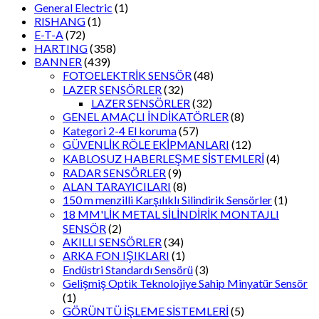
General Electric
(1)
RISHANG
(1)
E-T-A
(72)
HARTING
(358)
BANNER
(439)
FOTOELEKTRİK SENSÖR
(48)
LAZER SENSÖRLER
(32)
LAZER SENSÖRLER
(32)
GENEL AMAÇLI İNDİKATÖRLER
(8)
Kategori 2-4 El koruma
(57)
GÜVENLİK RÖLE EKİPMANLARI
(12)
KABLOSUZ HABERLEŞME SİSTEMLERİ
(4)
RADAR SENSÖRLER
(9)
ALAN TARAYICILARI
(8)
150 m menzilli Karşılıklı Silindirik Sensörler
(1)
18 MM'LİK METAL SİLİNDİRİK MONTAJLI
SENSÖR
(2)
AKILLI SENSÖRLER
(34)
ARKA FON IŞIKLARI
(1)
Endüstri Standardı Sensörü
(3)
Gelişmiş Optik Teknolojiye Sahip Minyatür Sensör
(1)
GÖRÜNTÜ İŞLEME SİSTEMLERİ
(5)