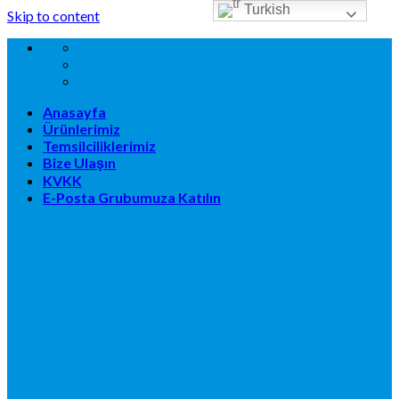
Turkish
Skip to content
Anasayfa
Ürünlerimiz
Temsilciliklerimiz
Bize Ulaşın
KVKK
E-Posta Grubumuza Katılın