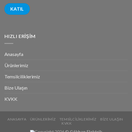
HIZLI ERIŞIM
Anasayfa
Ürünlerimiz
Temsilciliklerimiz
Bize Ulaşın
KVKK
ANASAYFA
ÜRÜNLERIMIZ
TEMSILCILIKLERIMIZ
BIZE ULAŞIN
KVKK
Copyright 2026 ©
Gökhan Elektrik