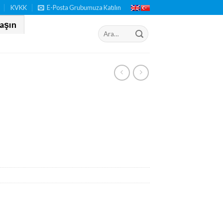
KVKK
E-Posta Grubumuza Katılın
laşın