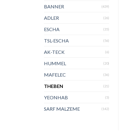
BANNER
(439)
ADLER
(26)
ESCHA
(35)
TSL-ESCHA
(56)
AK-TECK
(6)
HUMMEL
(20)
MAFELEC
(36)
THEBEN
(21)
YEONHAB
(5)
SARF MALZEME
(142)