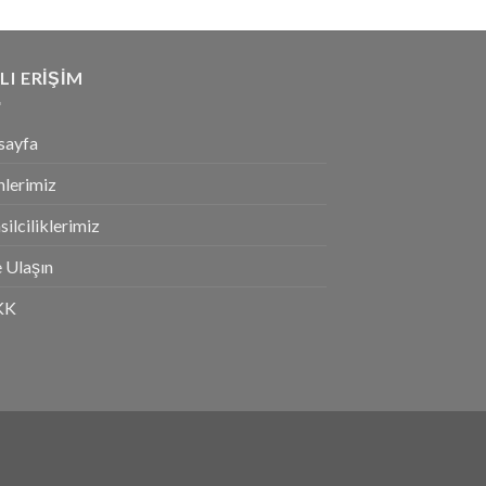
LI ERIŞIM
sayfa
nlerimiz
ilciliklerimiz
 Ulaşın
KK