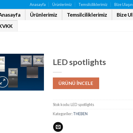
Anasayfa
Ürünlerimiz
Temsilciliklerimiz
Bize Ulaşın
Anasayfa
Ürünlerimiz
Temsilciliklerimiz
Bize U
KVKK
N
LED spotlights
ÜRÜNÜ İNCELE
Stok kodu:
LED spotlights
Kategoriler:
THEBEN