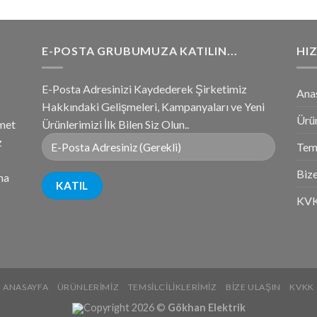
E-POSTA GRUBUMUZA KATILIN...
HIZ
E-Posta Adresinizi Kaydederek Şirketimiz
Ana
Hakkındaki Gelişmeleri, Kampanyaları ve Yeni
Ürü
zmet
Ürünlerimizi İlk Bilen Siz Olun..
z
Tems
Bize
na
KV
ANASAYFA
ÜRÜNLERIMIZ
TEMSILCILIKLERIMIZ
BIZE ULAŞIN
KVKK
Copyright 2026 ©
Gökhan Elektrik