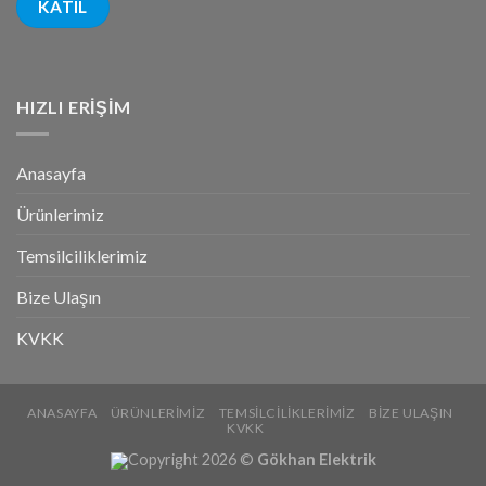
HIZLI ERIŞIM
Anasayfa
Ürünlerimiz
Temsilciliklerimiz
Bize Ulaşın
KVKK
ANASAYFA
ÜRÜNLERIMIZ
TEMSILCILIKLERIMIZ
BIZE ULAŞIN
KVKK
Copyright 2026 ©
Gökhan Elektrik