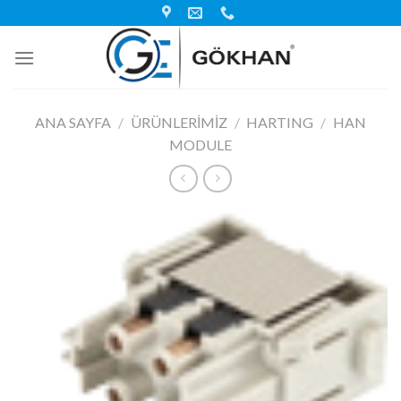
Skip
to
content
ANA SAYFA
/
ÜRÜNLERIMIZ
/
HARTING
/
HAN
MODULE