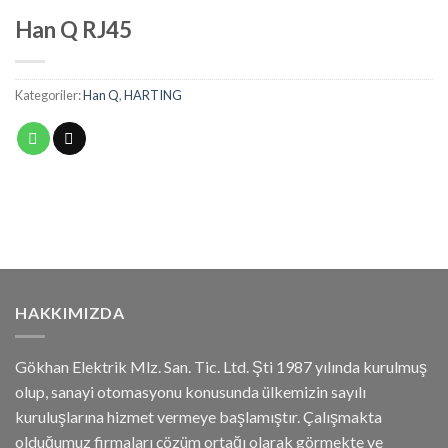
Han Q RJ45
Kategoriler:
Han Q
,
HARTING
HAKKIMIZDA
Gökhan Elektrik Mlz. San. Tic. Ltd. Şti 1987 yılında kurulmuş
olup, sanayi otomasyonu konusunda ülkemizin sayılı
kuruluşlarına hizmet vermeye başlamıştır. Çalışmakta
olduğumuz firmaları çözüm ortağı olarak görmekte ve