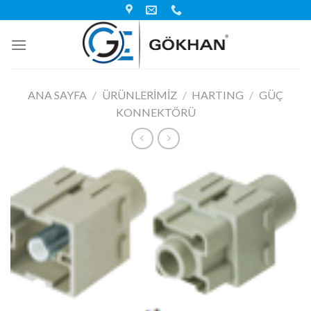
Skip
to
content
ANA SAYFA
/
ÜRÜNLERIMIZ
/
HARTING
/
GÜÇ
KONNEKTÖRÜ