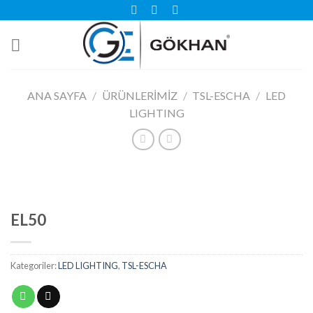
Skip
to
content
ANA SAYFA
/
ÜRÜNLERIMIZ
/
TSL-ESCHA
/
LED
LIGHTING
EL50
Kategoriler:
LED LIGHTING
,
TSL-ESCHA