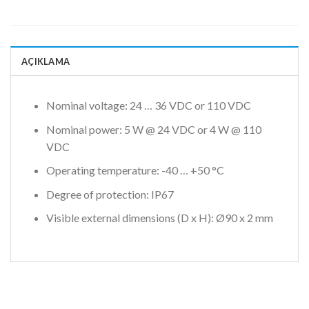
AÇIKLAMA
Nominal voltage: 24 … 36 VDC or 110 VDC
Nominal power: 5 W @ 24 VDC or
4 W
@ 110
VDC
Operating temperature: -40 … +50 °C
Degree of protection: IP67
Visible external dimensions (D x H):
Ø90 x 2 mm