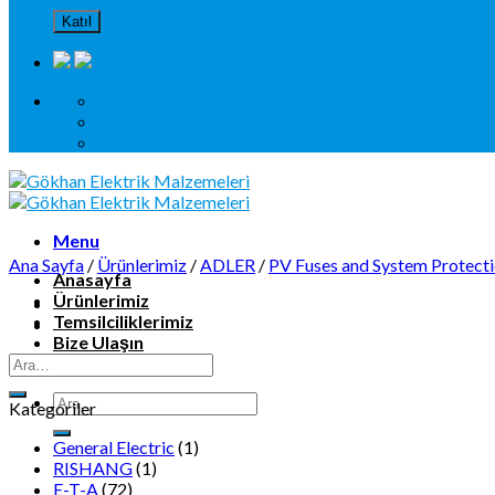
Menu
Ana Sayfa
/
Ürünlerimiz
/
ADLER
/
PV Fuses and System Protect
Anasayfa
Ürünlerimiz
Temsilciliklerimiz
Bize Ulaşın
KVKK
Kategoriler
General Electric
(1)
RISHANG
(1)
E-T-A
(72)