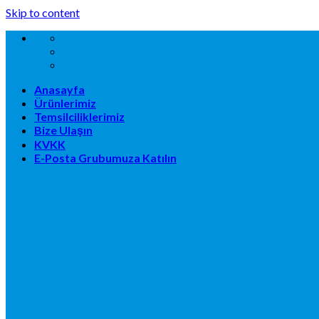
Skip to content
Anasayfa
Ürünlerimiz
Temsilciliklerimiz
Bize Ulaşın
KVKK
E-Posta Grubumuza Katılın