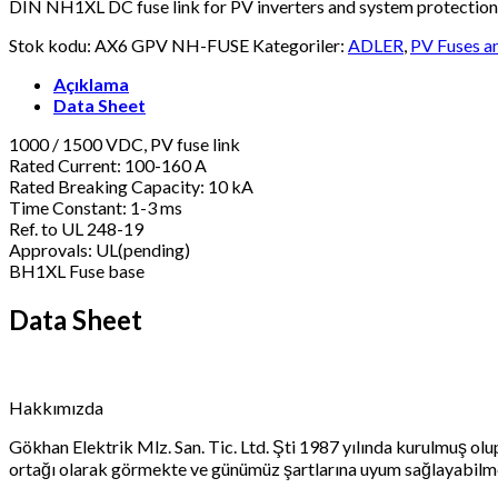
DIN NH1XL DC fuse link for PV inverters and system protection
Stok kodu:
AX6 GPV NH-FUSE
Kategoriler:
ADLER
,
PV Fuses a
Açıklama
Data Sheet
1000 / 1500 VDC, PV fuse link
Rated Current: 100-160 A
Rated Breaking Capacity: 10 kA
Time Constant: 1-3 ms
Ref. to UL 248-19
Approvals: UL(pending)
BH1XL Fuse base
Data Sheet
Hakkımızda
Gökhan Elektrik Mlz. San. Tic. Ltd. Şti 1987 yılında kurulmuş o
ortağı olarak görmekte ve günümüz şartlarına uyum sağlayabilm