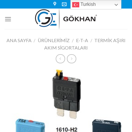
Skip
Turkish
to
content
ANA SAYFA
/
ÜRÜNLERIMIZ
/
E-T-A
/
TERMIK AŞIRI
AKIM SIGORTALARI