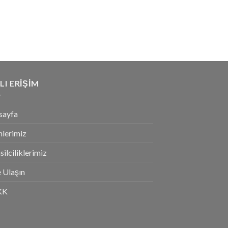
LI ERIŞIM
sayfa
nlerimiz
ilciliklerimiz
 Ulaşın
KK