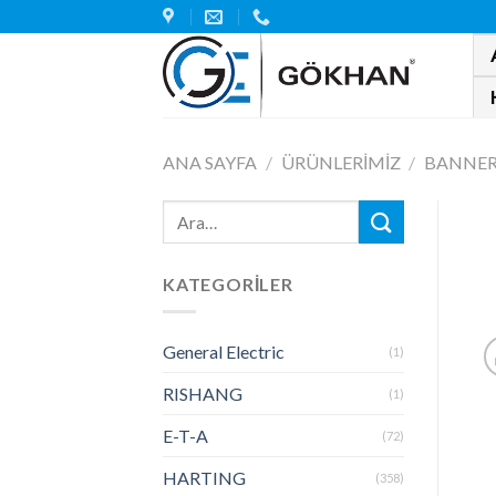
Skip
to
content
ANA SAYFA
/
ÜRÜNLERIMIZ
/
BANNE
KATEGORILER
General Electric
(1)
RISHANG
(1)
E-T-A
(72)
HARTING
(358)