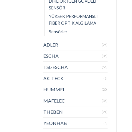
DİKDÖRTGEN GÖVDELİ
SENSÖR
YÜKSEK PERFORMANSLI
FİBER OPTİK ALGILAMA
Sensörler
ADLER
(26)
ESCHA
(35)
TSL-ESCHA
(56)
AK-TECK
(6)
HUMMEL
(20)
MAFELEC
(36)
THEBEN
(21)
YEONHAB
(5)