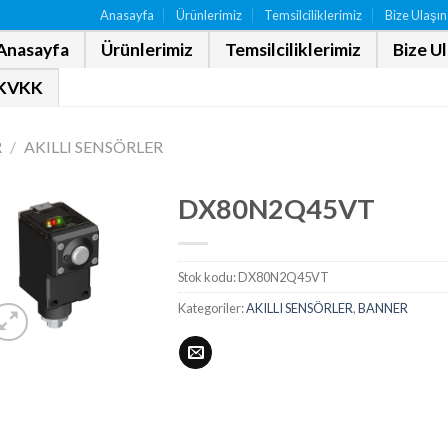
Anasayfa
Ürünlerimiz
Temsilciliklerimiz
Bize Ulaşın
Anasayfa
Ürünlerimiz
Temsilciliklerimiz
Bize U
KVKK
R
/
AKILLI SENSÖRLER
DX80N2Q45VT
Stok kodu:
DX80N2Q45VT
Kategoriler:
AKILLI SENSÖRLER
,
BANNER