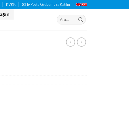
KVKK
E-Posta Grubumuza Katılın
laşın