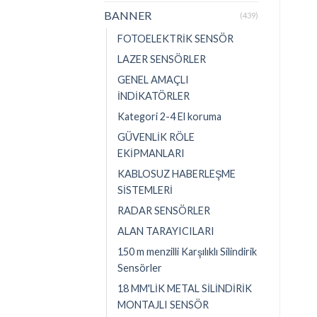
BANNER
(439)
FOTOELEKTRİK SENSÖR
LAZER SENSÖRLER
GENEL AMAÇLI
İNDİKATÖRLER
Kategori 2-4 El koruma
GÜVENLİK RÖLE
EKİPMANLARI
KABLOSUZ HABERLEŞME
SİSTEMLERİ
RADAR SENSÖRLER
ALAN TARAYICILARI
150 m menzilli Karşılıklı Silindirik
Sensörler
18 MM'LİK METAL SİLİNDİRİK
MONTAJLI SENSÖR