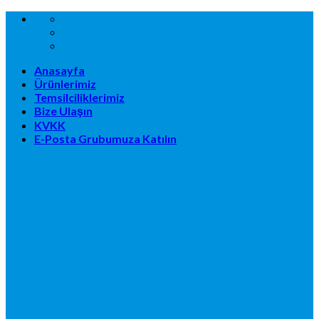
Skip
to
content
Anasayfa
Ürünlerimiz
Temsilciliklerimiz
Bize Ulaşın
KVKK
E-Posta Grubumuza Katılın