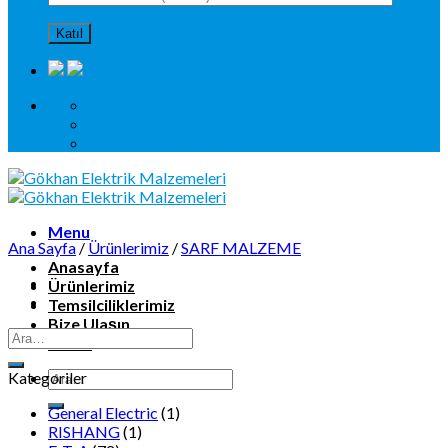
Menu
Ana Sayfa
/
Ürünlerimiz
/
SARF MALZEME
Anasayfa
Ürünlerimiz
Temsilciliklerimiz
Bize Ulaşın
KVKK
Kategoriler
General Electric
(1)
RISHANG
(1)