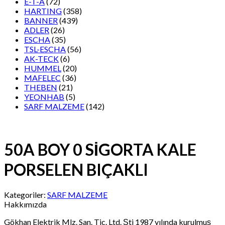
E-T-A
(72)
HARTING
(358)
BANNER
(439)
ADLER
(26)
ESCHA
(35)
TSL-ESCHA
(56)
AK-TECK
(6)
HUMMEL
(20)
MAFELEC
(36)
THEBEN
(21)
YEONHAB
(5)
SARF MALZEME
(142)
50A BOY 0 SİGORTA KALE
PORSELEN BIÇAKLI
Kategoriler:
SARF MALZEME
Hakkımızda
Gökhan Elektrik Mlz. San. Tic. Ltd. Şti 1987 yılında kurulmuş