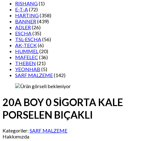
RISHANG
(1)
E-T-A
(72)
HARTING
(358)
BANNER
(439)
ADLER
(26)
ESCHA
(35)
TSL-ESCHA
(56)
AK-TECK
(6)
HUMMEL
(20)
MAFELEC
(36)
THEBEN
(21)
YEONHAB
(5)
SARF MALZEME
(142)
20A BOY 0 SİGORTA KALE
PORSELEN BIÇAKLI
Kategoriler:
SARF MALZEME
Hakkımızda