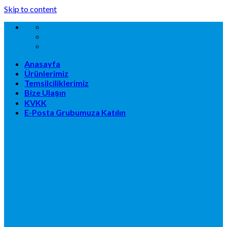
Skip to content
Anasayfa
Ürünlerimiz
Temsilciliklerimiz
Bize Ulaşın
KVKK
E-Posta Grubumuza Katılın