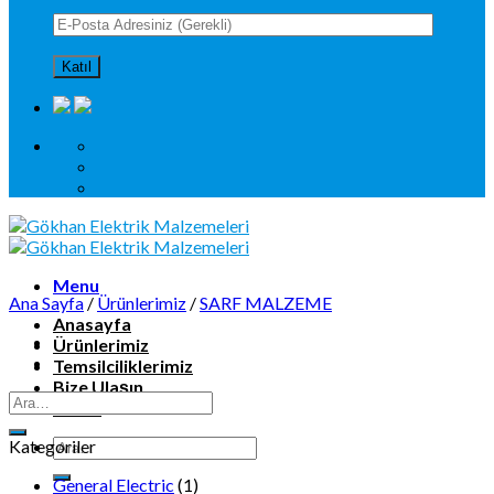
Menu
Ana Sayfa
/
Ürünlerimiz
/
SARF MALZEME
Anasayfa
Ürünlerimiz
Temsilciliklerimiz
Bize Ulaşın
KVKK
Kategoriler
General Electric
(1)